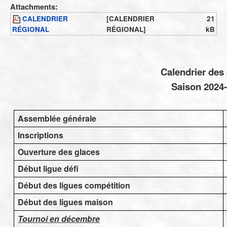
Règlements
Attachments:
CALENDRIER
[CALENDRIER
21
Clubs de notre région
RÉGIONAL
RÉGIONAL]
kB
Nous contacter
Photos
Calendrier des 
Infos
Saison 2024
Infos
Calendrier des activités
Assemblée générale
Inscriptions
Ouverture des glaces
Début ligue défi
Début des ligues compétition
Début des ligues maison
Tournoi en décembre